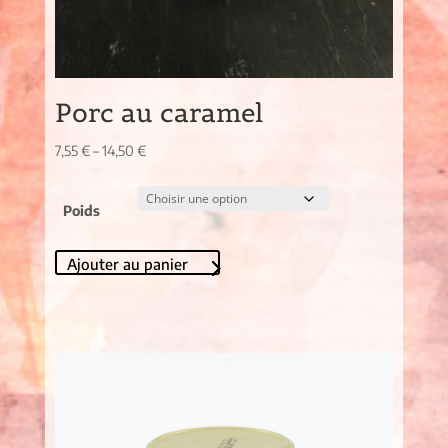
Porc au caramel
7,55
€
–
14,50
€
Poids
Ajouter au panier