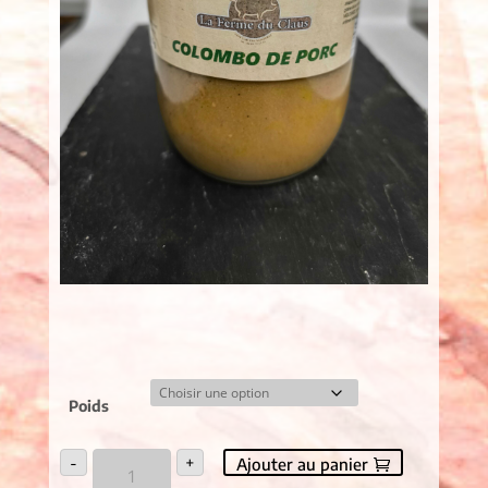
Poids
quantité
-
+
Ajouter au panier
de
Colombo