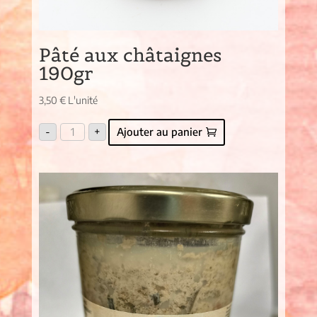
Pâté aux châtaignes
190gr
3,50
€
L'unité
quantité
-
+
Ajouter au panier
de
Pâté
aux
châtaignes
190gr