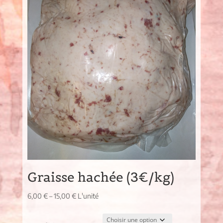
Graisse hachée (3€/kg)
6,00
€
–
15,00
€
L'unité