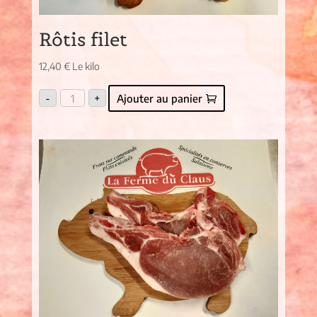
Rôtis filet
12,40
€
Le kilo
quantité
-
+
Ajouter au panier
de
Rôtis
filet