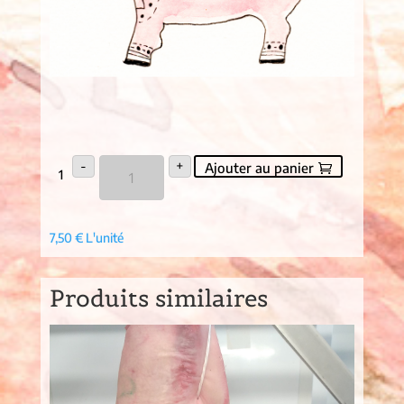
quantité
-
+
Ajouter au panier
de
1
jambonneau
os
1kg
(7,50€/kg)
7,50
€
L'unité
Produits similaires