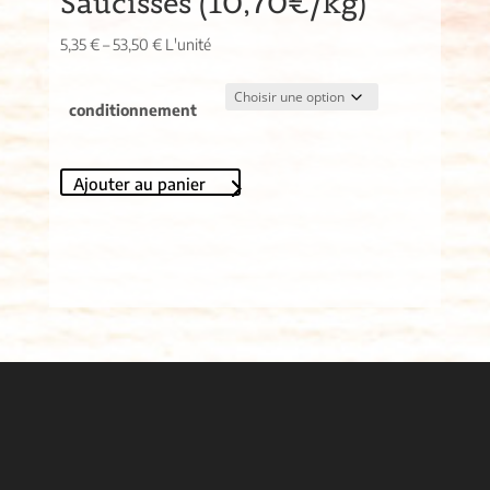
Saucisses (10,70€/kg)
5,35
€
–
53,50
€
L'unité
conditionnement
Ajouter au panier